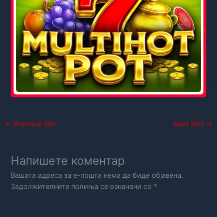
←
Previous Slot
Next Slot
→
Напишете коментар
Вашата адреса за е-пошта нема да биде објавена.
Задолжителните полиња се означени со
*
Коментар
*