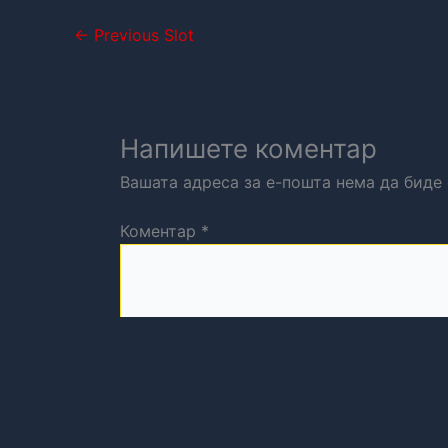
←
Previous Slot
Напишете коментар
Вашата адреса за е-пошта нема да биде 
Коментар
*