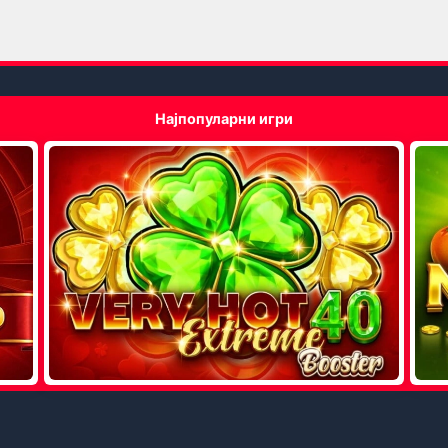
Најпопуларни игри